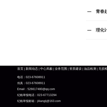
青春
理化
首页
新闻动态
中心风貌
业务范围
资质建设
油品检测
无损
|
|
|
|
|
|
电话：023-67608911
传真：023-67608911
Email：526617480@qq.com
纪检举报电话：023-67713294
纪检举报邮箱：
jilianglj@163.com