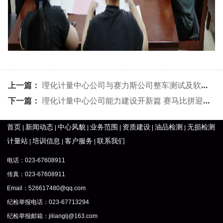
上一篇：
理化计量中心公司与赛力斯公司整车测试及软件中心开展支部共建活动
下一篇：
理化计量中心公司能力建设开新篇 赛马比拼迎佳绩
首页
新闻动态
中心风貌
业务范围
资质建设
油品检测
无损检测
|
|
|
|
|
|
计量站
培训信息
客户服务
联系我们
|
|
|
电话：023-67608911
传真：023-67608911
Email：526617480@qq.com
纪检举报电话：023-67713294
纪检举报邮箱：
jilianglj@163.com