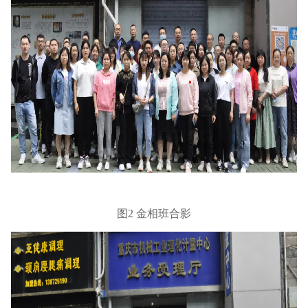
图
2 金相班合影