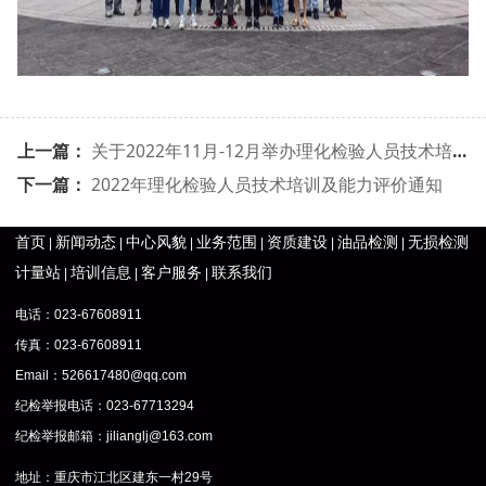
上一篇：
关于2022年11月-12月举办理化检验人员技术培训班预通知
下一篇：
2022年理化检验人员技术培训及能力评价通知
首页
新闻动态
中心风貌
业务范围
资质建设
油品检测
无损检测
|
|
|
|
|
|
计量站
培训信息
客户服务
联系我们
|
|
|
电话：023-67608911
传真：023-67608911
Email：526617480@qq.com
纪检举报电话：023-67713294
纪检举报邮箱：
jilianglj@163.com
地址：重庆市江北区建东一村29号